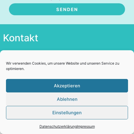
SENDEN
Alternative:
Kontakt
+43 676 6753372
lisawolftelek@gmail.com
Wir verwenden Cookies, um unsere Website und unseren Service zu
Skype: Elisabeth Wolf Telek
optimieren.
Akzeptieren
Datenschutzerklärung
Impressum
Ablehnen
Einstellungen
Datenschutzerklärung
Impressum