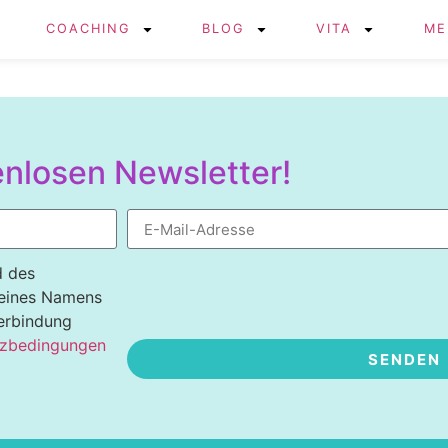
COACHING
BLOG
VITA
ME
nlosen Newsletter!
d des
meines Namens
Verbindung
zbedingungen
SENDEN