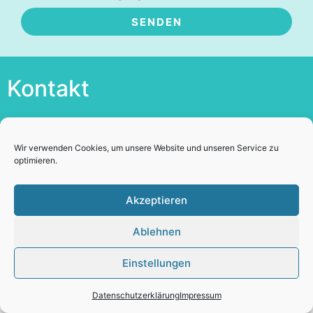
SENDEN
Alternative:
Kontakt
+43 676 6753372
lisawolftelek@gmail.com
Wir verwenden Cookies, um unsere Website und unseren Service zu
Skype: Elisabeth Wolf Telek
optimieren.
Akzeptieren
Datenschutzerklärung
Impressum
Ablehnen
Einstellungen
Datenschutzerklärung
Impressum