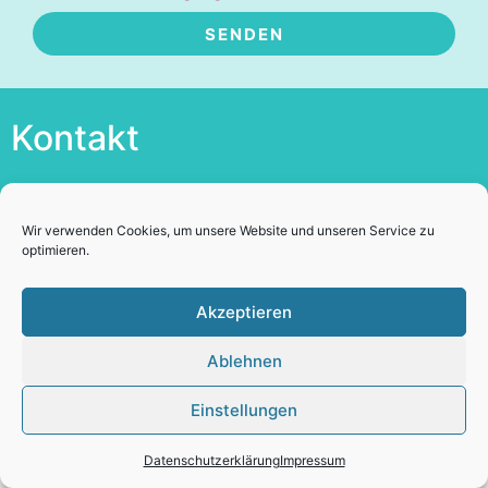
SENDEN
Alternative:
Kontakt
+43 676 6753372
lisawolftelek@gmail.com
Wir verwenden Cookies, um unsere Website und unseren Service zu
Skype: Elisabeth Wolf Telek
optimieren.
Akzeptieren
Datenschutzerklärung
Impressum
Ablehnen
Einstellungen
Datenschutzerklärung
Impressum