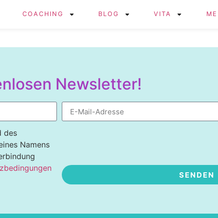
COACHING
BLOG
VITA
ME
nlosen Newsletter!
d des
meines Namens
Verbindung
zbedingungen
SENDEN